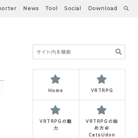
orter
News
Tool
Social
Download
Home
VRTRPG
VRTRPGの魅
VRTRPGの始
力
め方＠
CatsUdon