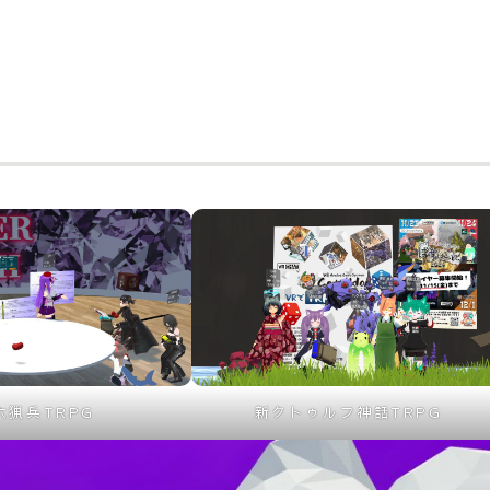
六猟兵TRPG
新クトゥルフ神話TRPG