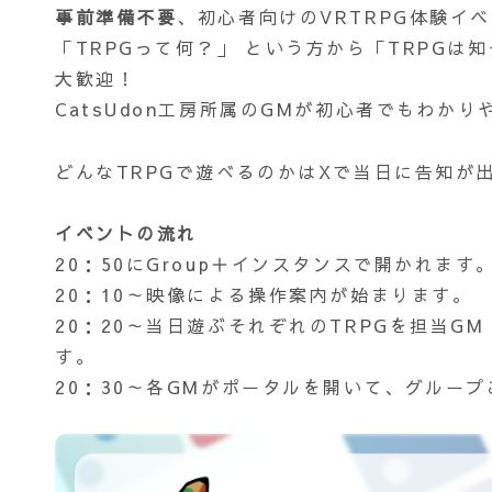
事前準備不要
、初心者向けのVRTRPG体験イ
「TRPGって何？」 という方から「TRPG
大歓迎！
CatsUdon工房所属のGMが初心者でもわか
どんなTRPGで遊べるのかはXで当日に告知が
イベントの流れ
20：50にGroup＋インスタンスで開かれま
20：10～映像による操作案内が始まります。
20：20～当日遊ぶそれぞれのTRPGを担当
す。
20：30～各GMがポータルを開いて、グルー