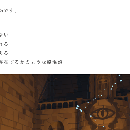
PGです。
ない
れる
える
存在するかのような臨場感