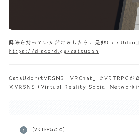
興味を持っていただけましたら、是非CatsUdo
https://discord.gg/catsudon
CatsUdonはVRSNS「VRChat」でVRTR
※VRSNS（Virtual Reality Social Network
【VRTRPGとは】