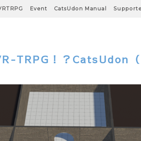
VRTRPG
Event
CatsUdon Manual
Support
R-TRPG！？CatsUdo