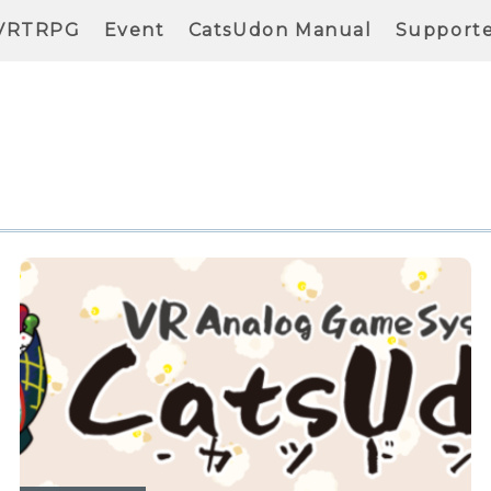
VRTRPG
Event
CatsUdon Manual
Support