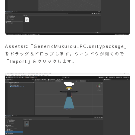
Assetsに「GenericMukurou_PC.unitypackage」
をドラッグ＆ドロップします。ウィンドウが開くので
「Import」をクリックします。