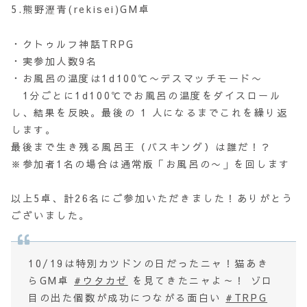
5.熊野瀝青(rekisei)GM卓
・クトゥルフ神話TRPG
・実参加人数9名
・お風呂の温度は1d100℃〜デスマッチモード〜
1分ごとに1d100℃でお風呂の温度をダイスロール
し、結果を反映。最後の 1 人になるまでこれを繰り返
します。
最後まで生き残る風呂王（バスキング）は誰だ！？
※参加者1名の場合は通常版「お風呂の〜」を回します
以上5卓、計26名にご参加いただきました！ありがとう
ございました。
10/19は特別カツドンの日だったニャ！猫あき
らGM卓
#ウタカゼ
を見てきたニャよ～！ ゾロ
目の出た個数が成功につながる面白い
#TRPG