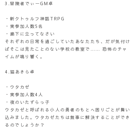
3.冒険者でぃーGM卓
・新クトゥルフ神話TRPG
・実参加人数5名
・廊下に立ってなさい
それぞれの日常を過ごしていたあなたたち、だが気付け
ばそこは見たことのない学校の教室で…… 恐怖のチャ
イムが鳴り響く。
4.猫あきら卓
・ウタカゼ
・実参加人数4人
・夜のいたずらっ子
ウタカゼと呼ばれる小人の勇者のもとへ困りごとが舞い
込みました。ウタカゼたちは無事に解決することができ
るのでしょうか？