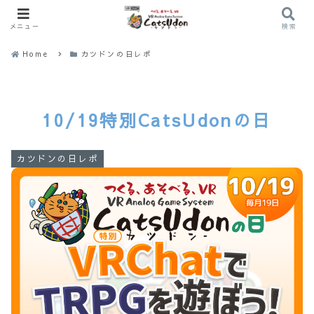
メニュー
検索
Home
カツドンの日レポ
10/19特別CatsUdonの日
カツドンの日レポ