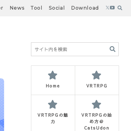
er
News
Tool
Social
Download
Home
VRTRPG
VRTRPGの魅
VRTRPGの始
力
め方＠
CatsUdon