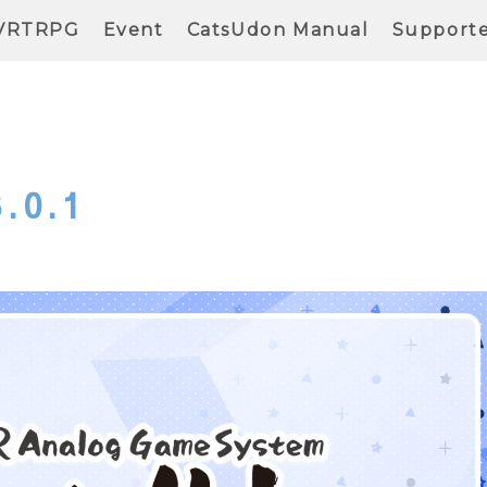
VRTRPG
Event
CatsUdon Manual
Support
3.0.1