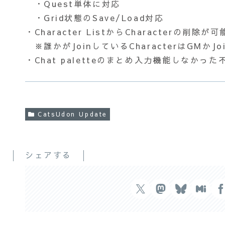
・Quest単体に対応
・Grid状態のSave/Load対応
・Character ListからCharacterの削除が
※誰かがJoinしているCharacterはGMか
・Chat paletteのまとめ入力機能しなかっ
CatsUdon Update
シェアする