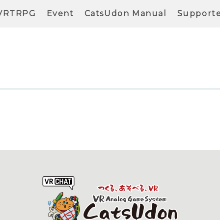
VRTRPG
Event
CatsUdon Manual
Support