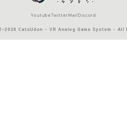
Youtube
Twitter
Mail
Discord
2-2026 CatsUdon - VR Analog Game System - All 