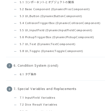
5.1 コンポーネントとオブジェクトの関係
5.2 Base Component (DynamicProcComponent)
5.3 UI_Button (DynamicButtonComponent)
5.4 CollisionTriggerBox (DynamicCollisionComponent)
5.5 UI_InputField (DynamicInputFieldComponent)
5.6 PickupTriggerBox (DynamicPickupComponent)
5.7 UI_Text (DynamicTextComponent)
5.8 UI_Toggle (DynamicToggleComponent)
6. Condition System (cond)
6.1 タグ条件
7. Special Variables and Replacements
7.1 InputField Variables
7.2 Dice Result Variables