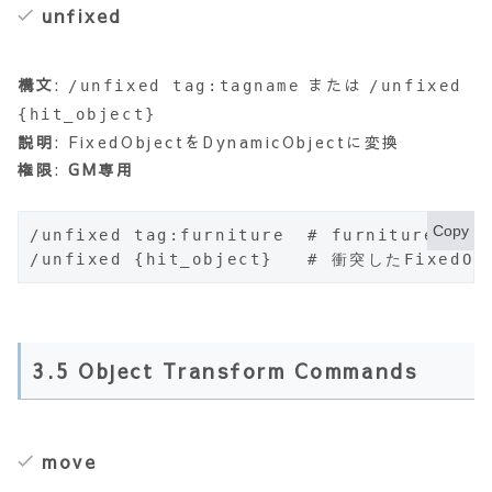
unfixed
構文
:
または
/unfixed tag:tagname
/unfixed
{hit_object}
説明
: FixedObjectをDynamicObjectに変換
権限
:
GM専用
Copy
/unfixed tag:furniture  # furnitureタグ
/unfixed {hit_object}   # 衝突したFixedO
3.5 Object Transform Commands
move