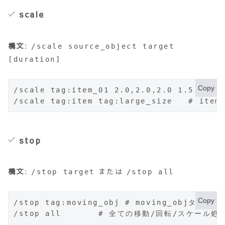
scale
構文
:
/scale source_object target
[duration]
Copy
/scale tag:item_01 2.0,2.0,2.0 1.5 
/scale tag:item tag:large_size   # 
stop
構文
:
または
/stop target
/stop all
Copy
/stop tag:moving_obj # moving_objタ
/stop all       # 全ての移動/回転/スケール