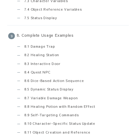
7.3 Character Variables
7.4 Object Reference Variables
7.5 Status Display
8. Complete Usage Examples
8.1 Damage Trap
8.2 Healing Station
8.3 Interactive Door
8.4 Quest NPC
8.6 Dice-Based Action Sequence
8.5 Dynamic Status Display
8.7 Variable Damage Weapon
8.8 Healing Potion with Random Effect
8.9 Self-Targeting Commands
8.10 Character-Specific Status Update
8.11 Object Creation and Reference