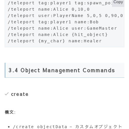
Copy
/teleport tag:player1 tag:spawn_point  
/teleport name:Alice 0,10,0           
/teleport user:PlayerName 5,0,5 0,90,
/teleport tag:player1 name:Bob        
/teleport name:Alice user:GameMaster 
/teleport name:Alice {hit_object}  
/teleport {my_char} name:Healer    
3.4 Object Management Commands
create
構文
:
– カスタムオブジェクト
/create objectData