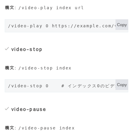
構文
:
/video-play index url
Copy
/video-play 0 https://example.com/video
video-stop
構文
:
/video-stop index
Copy
/video-stop 0    # インデックス0のビデオを停
video-pause
構文
:
/video-pause index