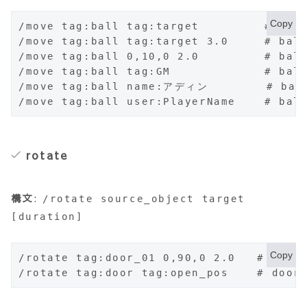
Copy
/move tag:ball tag:target         # 
/move tag:ball tag:target 3.0     #
/move tag:ball 0,10,0 2.0         # 
/move tag:ball tag:GM             
/move tag:ball name:アディン        # 
/move tag:ball user:PlayerName    # 
rotate
構文
:
/rotate source_object target
[duration]
Copy
/rotate tag:door_01 0,90,0 2.0   # d
/rotate tag:door tag:open_pos    # 