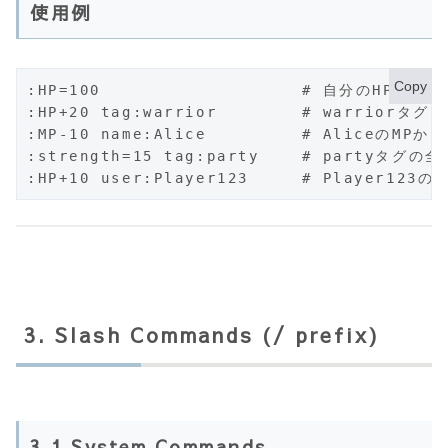
使用例
Copy
:HP=100                   # 自分のHPを100
:HP+20 tag:warrior        # warriorタ
:MP-10 name:Alice         # AliceのMPから
:strength=15 tag:party    # partyタグの
:HP+10 user:Player123     # Player123
3. Slash Commands (/ prefix)
3.1 System Commands