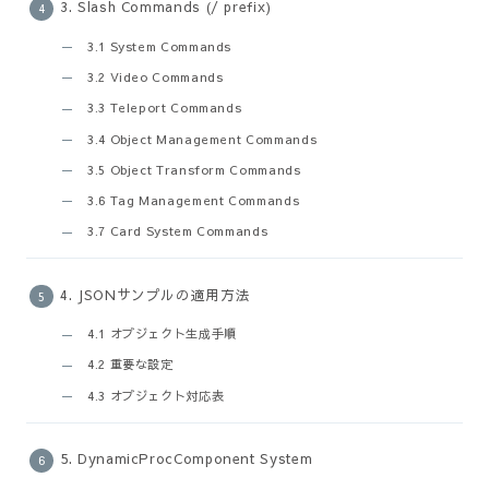
3. Slash Commands (/ prefix)
3.1 System Commands
3.2 Video Commands
3.3 Teleport Commands
3.4 Object Management Commands
3.5 Object Transform Commands
3.6 Tag Management Commands
3.7 Card System Commands
4. JSONサンプルの適用方法
4.1 オブジェクト生成手順
4.2 重要な設定
4.3 オブジェクト対応表
5. DynamicProcComponent System