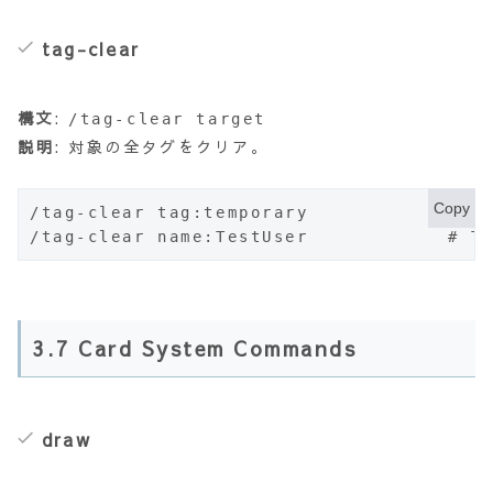
tag-clear
構文
:
/tag-clear target
説明
: 対象の全タグをクリア。
Copy
/tag-clear tag:temporary           
/tag-clear name:TestUser            
3.7 Card System Commands
draw