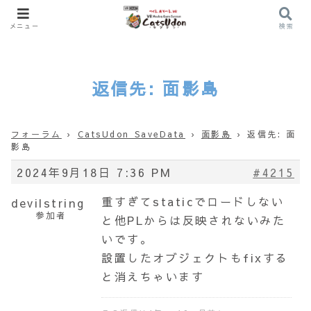
メニュー
検索
返信先: 面影島
フォーラム
›
CatsUdon SaveData
›
面影島
›
返信先: 面
影島
2024年9月18日 7:36 PM
#4215
重すぎてstaticでロードしない
devilstring
参加者
と他PLからは反映されないみた
いです。
設置したオブジェクトもfixする
と消えちゃいます