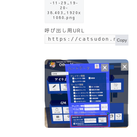
-11-29_19-
20-
38.403_1920x
1080.png
呼び出し用URL
https://catsudon.net/wp
Copy