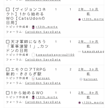
【ヴィジョンコネ
1
1
2年、 1ヶ月
クト】1から始める
前
WO【CatsUdonの
r13th_morte
日用】
トピック作成者:
r13th_morte
フォーラム:
CatsUdon SaveData
天才軍師になろう
1
1
2年、 1ヶ月
「軍事演習！」_カツ
前
ドンの日用
kawaokakage
トピック作成者:
kawaokakagerou2100
フォーラム:
CatsUdon SaveData
エモクロアTRPG
1
2
2年、 3ヶ月
新約・きさらぎ駅
前
トピック作成者:
kurosan
kurosan
フォーラム:
CatsUdon SaveData
1から始めるWO
1
1
2年、 8ヶ月
前
トピック作成者:
r13th_morte
フォーラム:
CatsUdon SaveData
r13th_morte