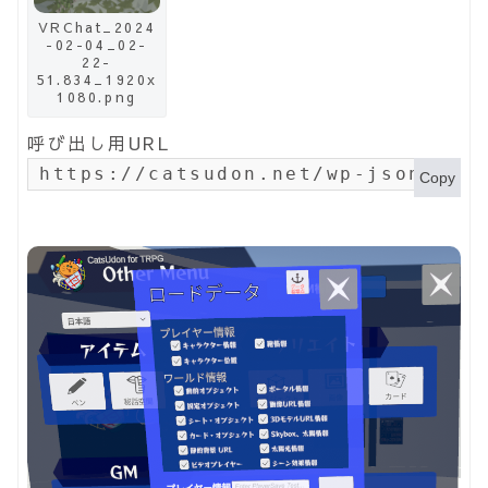
VRChat_2024
-02-04_02-
22-
51.834_1920x
1080.png
呼び出し用URL
https://catsudon.net/wp-json/my-
Copy