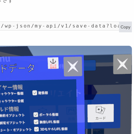
半です
t/wp-json/my-api/v1/save-data?load_i
Copy