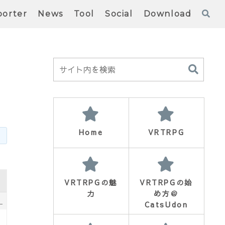
orter
News
Tool
Social
Download
Home
VRTRPG
VRTRPGの魅
VRTRPGの始
力
め方＠
1
CatsUdon