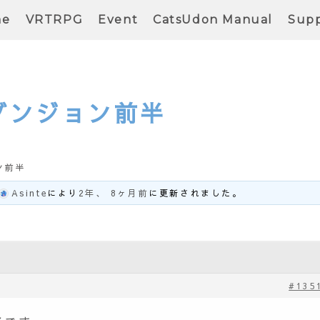
me
VRTRPG
Event
CatsUdon Manual
Supp
ダンジョン前半
ン前半
Asinte
により
2年、 8ヶ月前
に更新されました。
#135