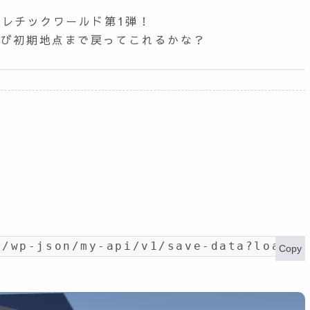
アスレチックワールド第1弾！
再び初期地点まで戻ってこれるかな？
t/wp-json/my-api/v1/save-data?load_i
Copy