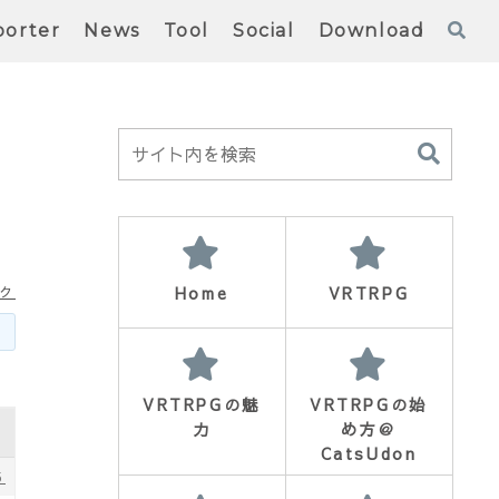
orter
News
Tool
Social
Download
Home
VRTRPG
ク
VRTRPGの魅
VRTRPGの始
力
め方＠
CatsUdon
5