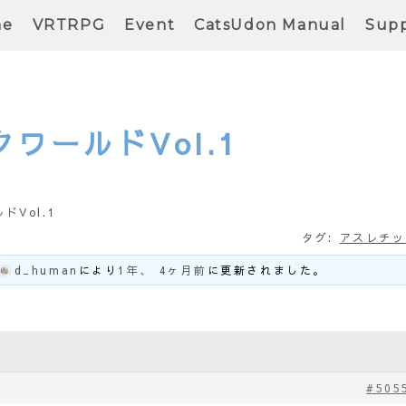
me
VRTRPG
Event
CatsUdon Manual
Supp
ワールドVol.1
Vol.1
タグ:
アスレチッ
d_human
により
1年、 4ヶ月前
に更新されました。
#505