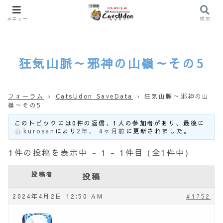
メニュー
検索
狂気山脈～邪神の山嶺～その5
フォーラム
›
CatsUdon SaveData
›
狂気山脈～邪神の山
嶺～その5
このトピックには0件の返信、1人の参加者があり、最後に
kurosan
により
2年、 4ヶ月前
に更新されました。
1件の投稿を表示中 - 1 - 1件目 (全1件中)
投稿者
投稿
2024年4月2日 12:50 AM
#1752