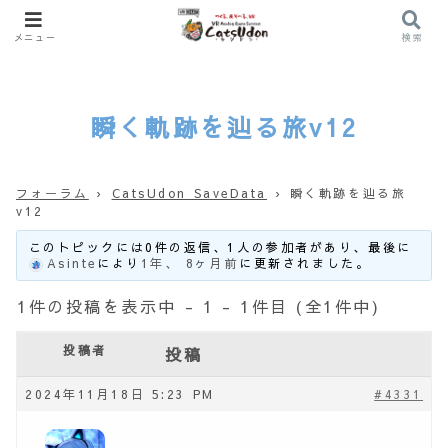
メニュー
検索
瞬く軌跡を辿る旅v12
フォーラム
›
CatsUdon SaveData
›
瞬く軌跡を辿る旅
v12
このトピックには0件の返信、1人の参加者があり、最後に
Asinte
により
1年、 8ヶ月前
に更新されました。
1件の投稿を表示中 - 1 - 1件目 (全1件中)
投稿者
投稿
2024年11月18日 5:23 PM
#4331