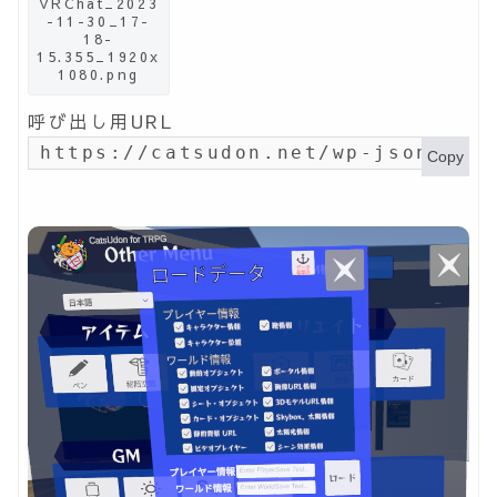
VRChat_2023
-11-30_17-
18-
15.355_1920x
1080.png
呼び出し用URL
https://catsudon.net/wp-json/my-
Copy