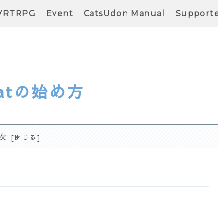
VRTRPG
Event
CatsUdon Manual
Support
hatの始め方
次