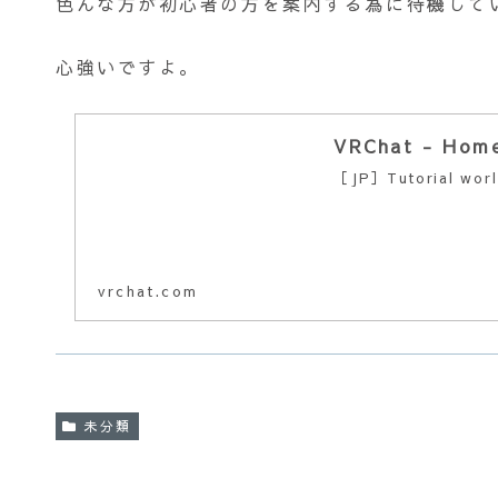
色んな方が初心者の方を案内する為に待機して
心強いですよ。
VRChat - Hom
［JP］Tutorial world
vrchat.com
未分類