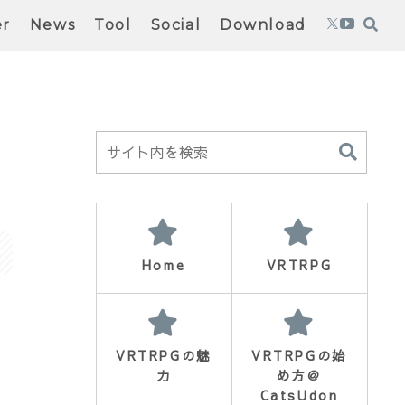
er
News
Tool
Social
Download
Home
VRTRPG
VRTRPGの魅
VRTRPGの始
力
め方＠
CatsUdon