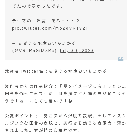
てたので寒かったです。
テーマの「温度」ある・・・？
pic.twitter.com/mpZdVRz82I
— らぎまる水産おいちょかぶ
(@VR_RaGiMaRu)
July 30, 2023
受賞者Twitter名：らぎまる水産おいちょかぶ
製作者からの作品紹介：「夏をイメージしちょっとした
田舎を作ってみました 耳を澄ますと蝉の声が聞こえそ
うですね にしても暑いですね」
受賞ポイント：「雰囲気から温度を表現、そしてノスタ
ルジックな田舎の表現と、奥行きを感じる表現力に驚か
されました。雲が特に印象的です。」