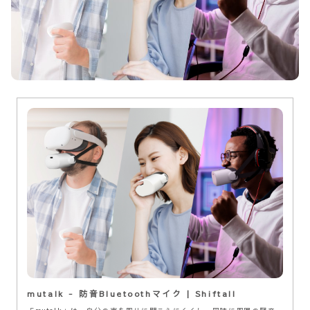
mutalk - 防音Bluetoothマイク | Shiftall