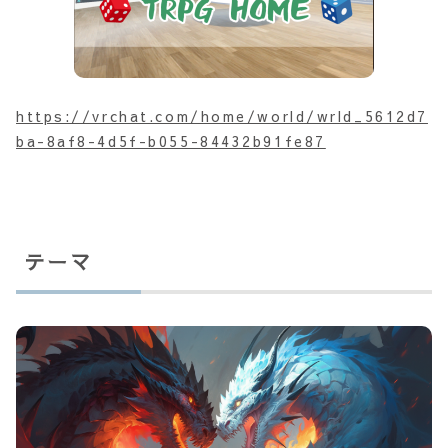
https://vrchat.com/home/world/wrld_5612d7
ba-8af8-4d5f-b055-84432b91fe87
テーマ