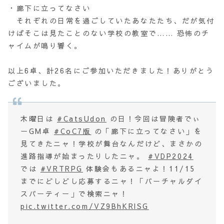
・廊下に立ってなさい
それぞれの日常を過ごしていたあなたたち、だが気付
けばそこは見たことのない学校の教室で…… 恐怖のチ
ャイムが鳴り響く。
以上6卓、計26名にご参加いただきました！ありがとう
ございました。
木曜日は
#CatsUdon
の日！今回は冒険者でぃ
ーGM卓
#CoC7版
の「廊下に立ってなさい」を
見てきたニャ！学校が舞台なんだけど、まさかの
進路指導が始まったりしたニャ。
#VDP2024
では
#VRTRPG
体験会もあるニャよ！11/15
までにどしどし応募するニャ！「バーチャルダイ
スパーティー」で検索ニャ！
pic.twitter.com/VZ9BhKRlSG