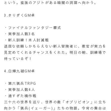
という。蛮族のアジトがある暗闇の洞窟へ向かう。
3.きりぎくGM卓
・ファイナルファンタジー霧式
・実参加人数3名
・新人訓練！木人討滅戦
退屈な依頼しかもらえない新人冒険者に、教官が実力を
見定めてくれるチャンスをくれた。明日の朝、訓練場で
待っているぞ！
4.白輝九破GM卓
・第六猟兵TRPG
・実参加人数4人
・遠すぎた橋作戦
三十六の世界を巡り、世界の敵「オブリビオン」に立ち
向かう「猟兵(イェーガー)」たちの物語。今宵の舞台は