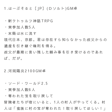
1.はーぶそると［JP］(Ｄソルト)GM卓
・新クトゥルフ神話TRPG
・実参加人数5人
・末裔は水に流す
現代日本、京都。君は存在すら知らなかった叔父からの
遺産を引き継ぐ権利を得る。
叔父が最期に言い残した頼み事を引き受けるのであれ
ば、だが。
2.河岡陽炎2100GM卓
・ソード・ワールド2.5
・実参加人数6人
・奪われた宝を取り戻して
冒険者たちが宿にいると、1人の村人がやってくる。村
人は「蛮族に村の宝が奪われた！取り戻してほしい！」