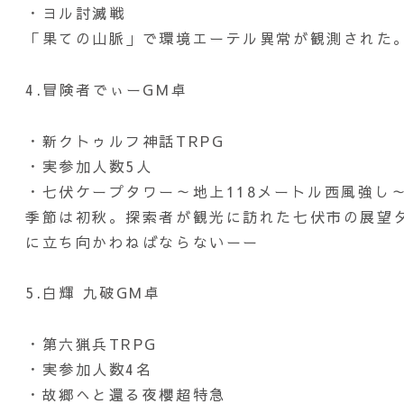
・ヨル討滅戦
「果ての山脈」で環境エーテル異常が観測された
4.冒険者でぃーGM卓
・新クトゥルフ神話TRPG
・実参加人数5人
・七伏ケープタワー～地上118メートル西風強し
季節は初秋。探索者が観光に訪れた七伏市の展望
に立ち向かわねばならないーー
5.白輝 九破GM卓
・第六猟兵TRPG
・実参加人数4名
・故郷へと還る夜櫻超特急