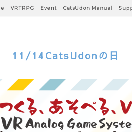
me
VRTRPG
Event
CatsUdon Manual
Supp
11/14CatsUdonの日