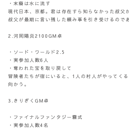
・末裔は水に流す
現代日本、京都。君は存在すら知らなかった叔父
叔父が最期に言い残した頼み事を引き受けるので
2.河岡陽炎2100GM卓
・ソード・ワールド2.5
・実参加人数6人
・奪われた宝を取り戻して
冒険者たちが宿にいると、1人の村人がやってく
向かう。
3.きりぎくGM卓
・ファイナルファンタジー霧式
・実参加人数4名