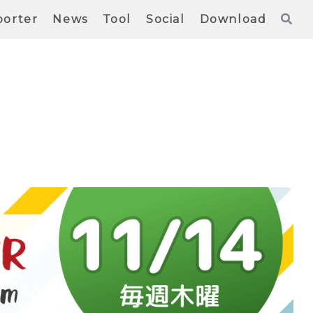
orter
News
Tool
Social
Download