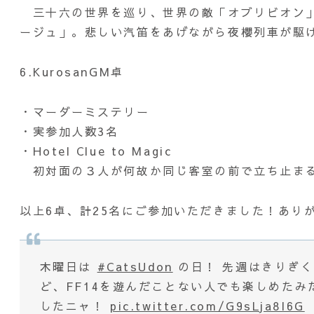
三十六の世界を巡り、世界の敵「オブリビオン」
ージュ」。悲しい汽笛をあげながら夜櫻列車が駆
6.KurosanGM卓
・マーダーミステリー
・実参加人数3名
・Hotel Clue to Magic
初対面の３人が何故か同じ客室の前で立ち止まる
以上6卓、計25名にご参加いただきました！あり
木曜日は
#CatsUdon
の日！ 先週はきりぎく
ど、FF14を遊んだことない人でも楽しめた
したニャ！
pic.twitter.com/G9sLja8I6G