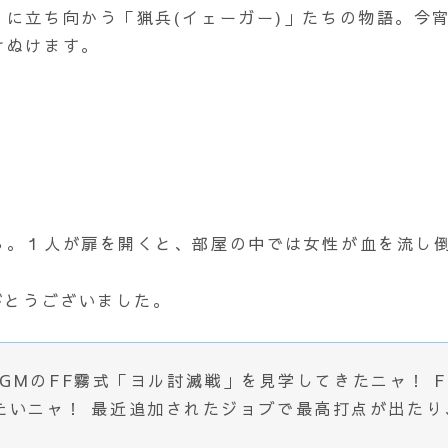
に立ち向かう「猟兵(イェーガー)」たちの物語。今
けぬけます。
。１人が扉を開くと、部屋の中では女性が血を流し
がとうございました。
GMのFF霧式「ヨル討滅戦」を見学してきたニャ！ F
みたいニャ！ 最近追加されたジョブで最高打点が出た