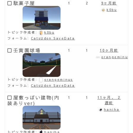
駄菓子屋
1
2
9ヶ月前
k0bu
トピック作成者:
k0bu
フォーラム:
CatsUdon SaveData
壬寅園球場
1
1
10ヶ月前
orangeminus
トピック作成者:
orangeminus
フォーラム:
CatsUdon SaveData
屋敷っぽい建物(内
1
1
11ヶ月、 2
装ありver)
週前
haniha
トピック作成者:
haniha