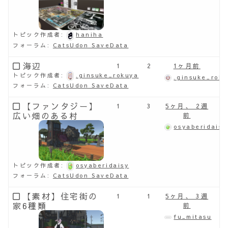
トピック作成者:
haniha
フォーラム:
CatsUdon SaveData
海辺
1
2
1ヶ月前
トピック作成者:
.ginsuke_rokuya
.ginsuke_rok
フォーラム:
CatsUdon SaveData
【ファンタジー】
1
3
5ヶ月、 2週
広い畑のある村
前
osyaberidaisy
トピック作成者:
osyaberidaisy
フォーラム:
CatsUdon SaveData
【素材】住宅街の
1
1
5ヶ月、 3週
家6種類
前
fu_mitasu