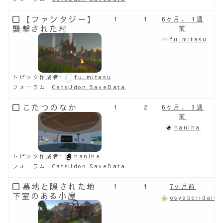
【ファンタジー】
1
1
6ヶ月、 1週
襲撃された村
前
fu_mitasu
トピック作成者:
fu_mitasu
フォーラム:
CatsUdon SaveData
こたつのなか
1
2
6ヶ月、 3週
前
haniha
トピック作成者:
haniha
フォーラム:
CatsUdon SaveData
墓地と隠された地
1
1
7ヶ月前
下室のある小屋
osyaberidaisy