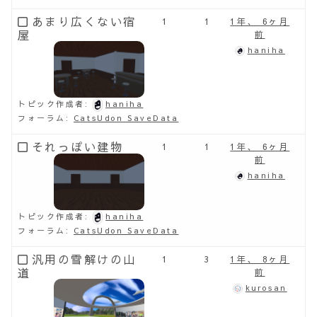
あまり広くない宿
1
1
1年、 6ヶ月
屋
前
haniha
トピック作成者:
haniha
フォーラム:
CatsUdon SaveData
それっぽい建物
1
1
1年、 6ヶ月
前
haniha
トピック作成者:
haniha
フォーラム:
CatsUdon SaveData
汎用の雪解けの山
1
3
1年、 8ヶ月
道
前
kurosan