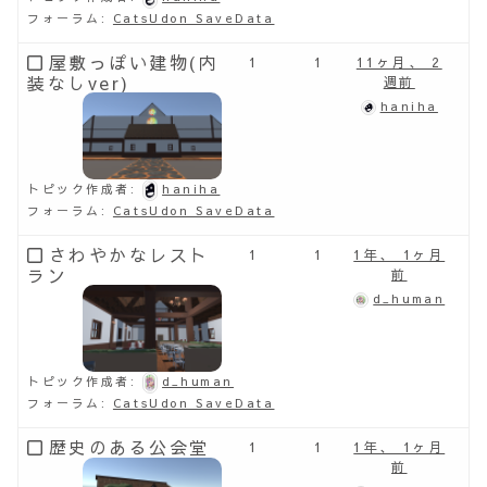
フォーラム:
CatsUdon SaveData
屋敷っぽい建物(内
1
1
11ヶ月、 2
装なしver)
週前
haniha
トピック作成者:
haniha
フォーラム:
CatsUdon SaveData
さわやかなレスト
1
1
1年、 1ヶ月
ラン
前
d_human
トピック作成者:
d_human
フォーラム:
CatsUdon SaveData
歴史のある公会堂
1
1
1年、 1ヶ月
前