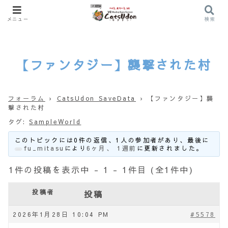
メニュー
検索
【ファンタジー】襲撃された村
フォーラム
›
CatsUdon SaveData
›
【ファンタジー】襲
撃された村
タグ:
SampleWorld
このトピックには0件の返信、1人の参加者があり、最後に
fu_mitasu
により
6ヶ月、 1週前
に更新されました。
1件の投稿を表示中 - 1 - 1件目 (全1件中)
投稿者
投稿
2026年1月28日 10:04 PM
#5578