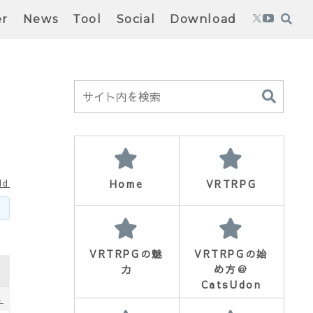
er
News
Tool
Social
Download
Home
VRTRPG
ld
VRTRPGの魅
VRTRPGの始
力
め方＠
CatsUdon
4