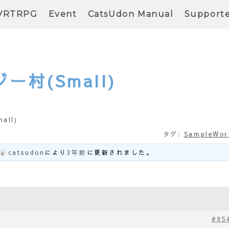
VRTRPG
Event
CatsUdon Manual
Support
ー村(Small)
all)
タグ:
SampleWor
catsudon
により
3年前
に更新されました。
#95