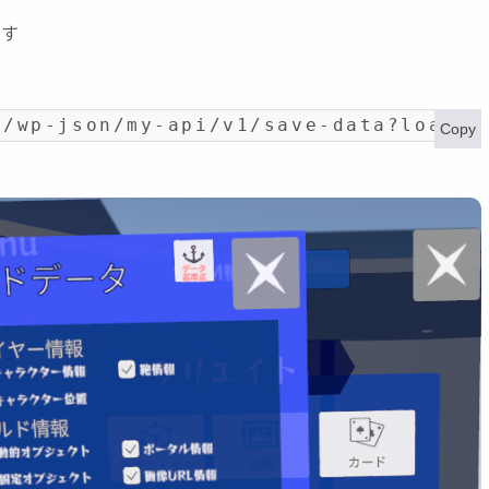
です
t/wp-json/my-api/v1/save-data?load_i
Copy