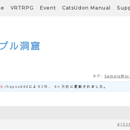
me
VRTRPG
Event
CatsUdon Manual
Supp
プル洞窟
タグ:
SampleWor
rhapsoddd
により
2年、 6ヶ月前
に更新されました。
#153