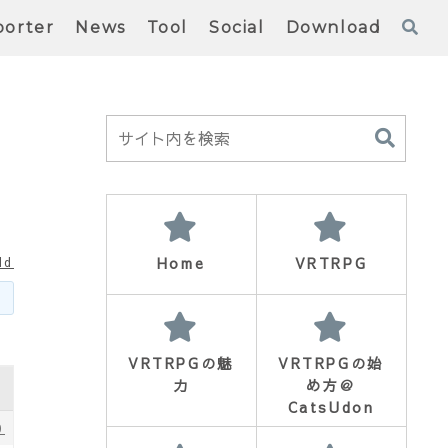
orter
News
Tool
Social
Download
Home
VRTRPG
ld
VRTRPGの魅
VRTRPGの始
力
め方＠
CatsUdon
0