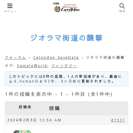
メニュー
検索
ジオラマ街道の襲撃
フォーラム
›
CatsUdon SaveData
›
ジオラマ街道の襲撃
タグ:
SampleWorld
,
ファンタジー
このトピックには0件の返信、1人の参加者があり、最後に
d_human
により
2年、 6ヶ月前
に更新されました。
1件の投稿を表示中 - 1 - 1件目 (全1件中)
投稿者
投稿
2024年2月8日 12:54 AM
#1531