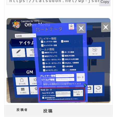
https://catsudon.net/wp-json/my-
Copy
投稿者
投稿