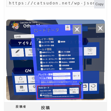
https://catsudon.net/wp-json/my-
Copy
投稿者
投稿