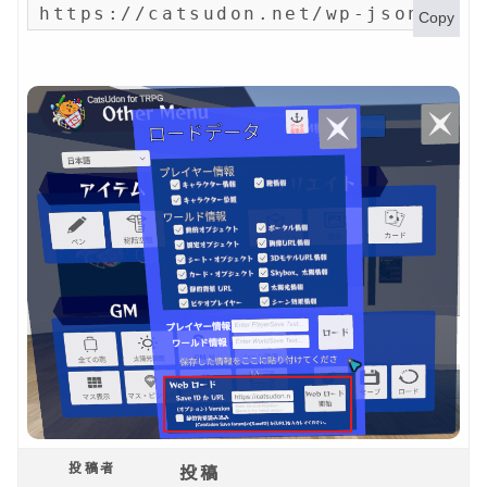
https://catsudon.net/wp-json/my-
Copy
投稿者
投稿