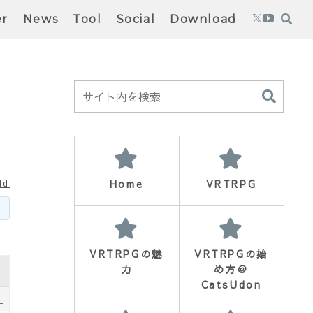
er
News
Tool
Social
Download
Home
VRTRPG
ld
VRTRPGの魅
VRTRPGの始
力
め方＠
CatsUdon
3