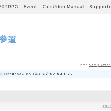
VRTRPG
Event
CatsUdon Manual
Support
参道
タグ:
SampleWor
catsudon
により
3年前
に更新されました。
#98