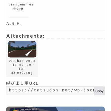
orangeminus
参加者
A.R.E.
Attachments:
VRChat_2025
-10-07_00-
13-
53.060.png
呼び出し用URL
https://catsudon.net/wp-json/my-
Copy