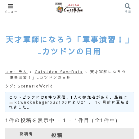
メニュー
検索
天才軍師になろう「軍事演習！」
_カツドンの日用
フォーラム
›
CatsUdon SaveData
›
天才軍師になろう
「軍事演習！」_カツドンの日用
タグ:
ScenarioWorld
このトピックには0件の返信、1人の参加者があり、最後に
kawaokakagerou2100
により
2年、 1ヶ月前
に更新さ
れました。
1件の投稿を表示中 - 1 - 1件目 (全1件中)
投稿者
投稿