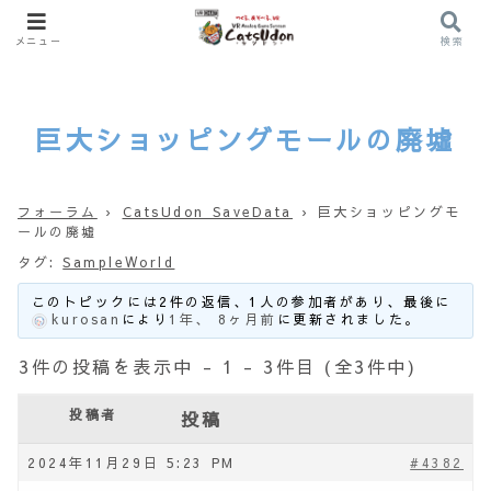
メニュー
検索
巨大ショッピングモールの廃墟
フォーラム
›
CatsUdon SaveData
›
巨大ショッピングモ
ールの廃墟
タグ:
SampleWorld
このトピックには2件の返信、1人の参加者があり、最後に
kurosan
により
1年、 8ヶ月前
に更新されました。
3件の投稿を表示中 - 1 - 3件目 (全3件中)
投稿者
投稿
2024年11月29日 5:23 PM
#4382