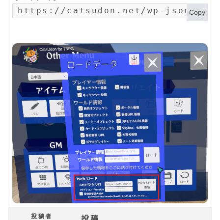
https://catsudon.net/wp-json/my-
Copy
投稿者
投稿