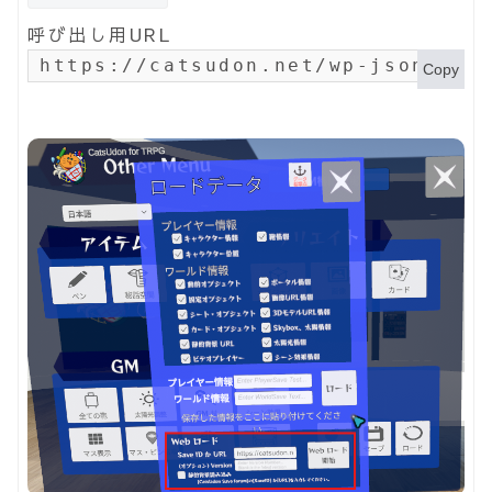
呼び出し用URL
https://catsudon.net/wp-json/my-
Copy