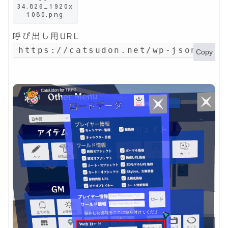
34.826_1920x
1080.png
呼び出し用URL
https://catsudon.net/wp-json/my-
Copy