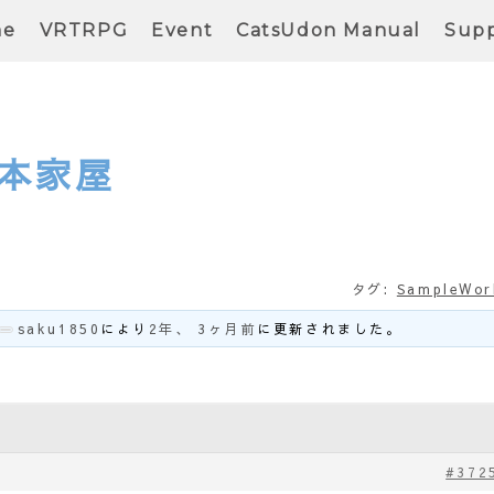
me
VRTRPG
Event
CatsUdon Manual
Supp
本家屋
タグ:
SampleWor
saku1850
により
2年、 3ヶ月前
に更新されました。
#372