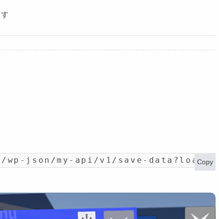
です
t/wp-json/my-api/v1/save-data?load_i
Copy