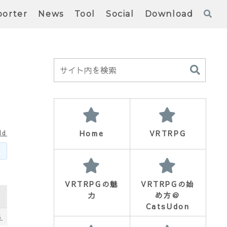
orter
News
Tool
Social
Download
Home
VRTRPG
ld
VRTRPGの魅
VRTRPGの始
力
め方＠
CatsUdon
5