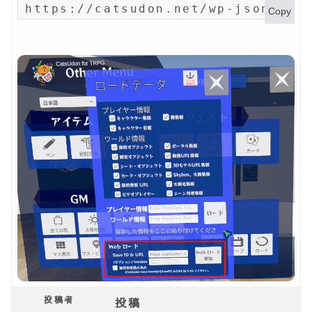
https://catsudon.net/wp-json/my-
Copy
投稿者
投稿