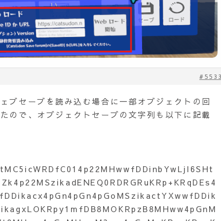
#553
ウェブセーブを読み込む場合に一部オブジェクトの回
したので、オブジェクトセーブの文字列も以下に記載
tMC5icWRDfC014p22MHwwfDDinbYwLjI6SHt
nbZk4p22MSzikadENEQ0RDRGRuKRp+KRqDEs4
DDikacx4pGn4pGn4pGoMSzikactYXwwfDDik
afikagxLOKRpy1mfDB8MOKRpzB8MHww4pGnM