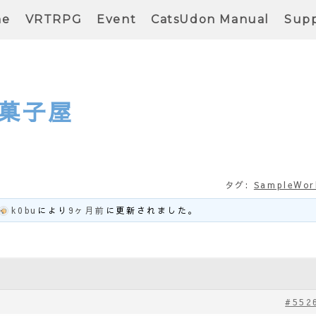
me
VRTRPG
Event
CatsUdon Manual
Supp
菓子屋
タグ:
SampleWor
k0bu
により
9ヶ月前
に更新されました。
#552