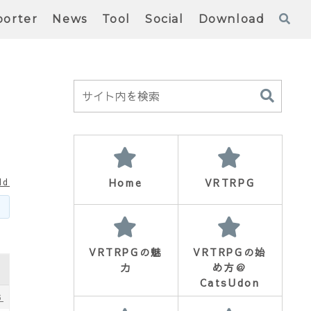
orter
News
Tool
Social
Download
Home
VRTRPG
ld
VRTRPGの魅
VRTRPGの始
力
め方＠
CatsUdon
6