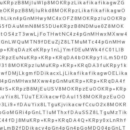
uKRpzB8MjIuWlp8MOKRpzLikafikafikagwZG
eOKRpzB8MjIuRkd8MOKRpzLikafikafikagwO
C1hLikn4pGnMHwyMC4xOFZ8MOKRpzIuOOKRp
l55fDAuMmN8MS5DUeKRpzB8NDMue0Z8MOK
kactOS4zT3wwLjFoTHwtNC4z4pGnMHwxMXww4
pGnLWQuMTN9fDEuZjZ8LTMuMTc44pGnMHw
p+KRqDAzKeKRpy1nLjYmfDEuMWk4fC01LlB
RpzEuNuKRp+KRp+KRqDA4bOKRpy1iLm5DfD
uU318MOKRpzIuMuKRp+KRp+KRqDA3fuKRpy1k
cwfDMjLkgmfDDikacxLjLikafikafikagwOELika
lN4pGnMHwxMXww4pGnMuKRp+KRp+KRqDA4f
S4rS+KRpzB8MjEuUSV8MOKRpzEuOOKRp+KRp
AuYix8LTUuTEXikacwfDAuI158MOKRpzEuOO
3Li9+fDAuYix8LTguKjvikacwfCcuO2x8MOKR
pGoMGRi4pGnLTIuMThxfDAuSSZ8LTguMzTik
C44fDJ8MuKRp+KRp+KRqDA4Q+KRpy0xLnRhf
EwLmB2fDDikacy4pGn4pGn4pGoMDQ04pGnLT