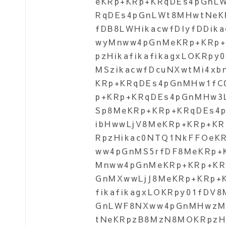
eKRp+KRp+KRqDEs4pGnL
RqDEs4pGnLWt8MHwtNeKR
fDB8LWHikacwfDIyfDDik
wyMnww4pGnMeKRp+KRp+
pzHikafikafikagxLOKRpy
MSzikacwfDcuNXwtMi4xb
KRp+KRqDEs4pGnMHw1fC
p+KRp+KRqDEs4pGnMHw3L
Sp8MeKRp+KRp+KRqDEs4
ibHwwLjV8MeKRp+KRp+K
RpzHikac0NTQ1NkFFOeK
ww4pGnMS5rfDF8MeKRp+
Mnww4pGnMeKRp+KRp+KR
GnMXwwLjJ8MeKRp+KRp+
fikafikagxLOKRpy01fD
GnLWF8NXww4pGnMHwzM
tNeKRpzB8MzN8MOKRpzHi