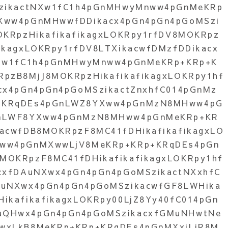
SzikactNXw1fC1h4pGnMHwyMnww4pGnMeKRp
Xww4pGnMHwwfDDikacx4pGn4pGn4pGoMSzi
OKRpzHikafikafikagxLOKRpy1rfDV8MOKRpz
ikagxLOKRpy1rfDV8LTXikacwfDMzfDDikacx
a3w1fC1h4pGnMHwyMnww4pGnMeKRp+KRp+K
pzB8MjJ8MOKRpzHikafikafikagxLOKRpy1hf
cx4pGn4pGn4pGoMSzikactZnxhfC014pGnMz
+KRqDEs4pGnLWZ8YXww4pGnMzN8MHww4pG
GnLWF8YXww4pGnMzN8MHww4pGnMeKRp+KR
acwfDB8MOKRpzF8MC41fDHikafikafikagxLO
ww4pGnMXwwLjV8MeKRp+KRp+KRqDEs4pGn
OKRpzF8MC41fDHikafikafikagxLOKRpy1hf
cxfDAuNXwx4pGn4pGn4pGoMSzikactNXxhfC
AuNXwx4pGn4pGn4pGoMSzikacwfGF8LWHika
ikafikafikagxLOKRpy00LjZ8Yy40fC014pGn
QHwx4pGn4pGn4pGoMSzikacxfGMuNHwtNe
wxLkB8MeKRp+KRp+KRqDEs4pGnMXxjLjR8M