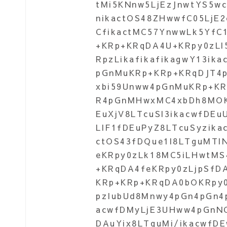
tMi5KNnw5LjEzJnwtYS5wc
nikactOS48ZHwwfC05LjE2
CfikactMC57YnwwLk5Yf
+KRp+KRqDA4U+KRpy0zL
RpzLikafikafikagwY13i
pGnMuKRp+KRp+KRqDJT4
xbi59Unww4pGnMuKRp+KR
R4pGnMHwxMC4xbDh8MOK
EuXjV8LTcuSl3ikacwfDE
LlF1fDEuPyZ8LTcuSyzika
ctOS43fDQue1l8LTguMT
eKRpy0zLk18MC5iLHwtM
+KRqDA4feKRpy0zLjpSfD
KRp+KRp+KRqDA0bOKRpy0
pzIubUd8Mnwy4pGn4pGn4
acwfDMyLjE3UHww4pGnN
DAuYix8LTguMi/ikacwfD