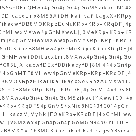
S5sfDEuQHwx4pGn4pGn4pGoMSzikactNC42
DDikacxLmx8MS5AfDHikafikafikagxX+KRpy
/ikacwfDB8MOKRpzEuNuKRp+KRp+KRqDFJ4p
GnMHwxMXww4pGnMXwwLjJ8MeKRp+KRp+KR
LmJs4pGnMHwxMXww4pGnMeKRp+KRp+KRqD
5idOKRpzB8MHww4pGnMeKRp+KRp+KRqDFJ4
pGnMHwwfDDikacxLmt8MXwx4pGn4pGn4pGo
C03LjXikacwfDExfDDikacyfDJ8Mi444pGn4p
014pGnMTF8MHww4pGnMeKRp+KRp+KRqDFJ4
B8MOKRpzHikafikafikagxSeKRpzAuMXw1fC
5rfDF8MeKRp+KRp+KRqDFJ4pGnMC4xfDV8L
t8MXwx4pGn4pGn4pGoMSzikactYXwwfC014p
KRp+KRqDFS4pGnMS4xNid8NC40fC014pGn
fHHikaczMjMyNkJFOeKRp+KRqDFJ4pGnMHww
acwLjV8MXwx4pGn4pGn4pGoMGN94pGnLTIuP
B8MXYuI198MOKRpzLikafikafikagwY3vikac