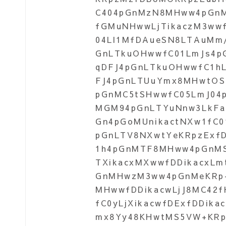
C404pGnMzN8MHww4pGnM
fGMuNHwwLjTikaczM3wwf
04Ll1MfDAueSN8LTAuMm
GnLTkuOHwwfC01LmJs4p
qDFJ4pGnLTkuOHwwfC1h
FJ4pGnLTUuYmx8MHwtOS
pGnMC5tSHwwfC05LmJ04
MGM94pGnLTYuNnw3LkFaf
Gn4pGoMUnikactNXw1fC
pGnLTV8NXwtYeKRpzExfD
1h4pGnMTF8MHww4pGnMS
TXikacxMXwwfDDikacxLm
GnMHwzM3ww4pGnMeKRp+
MHwwfDDikacwLjJ8MC42
fC0yLjXikacwfDExfDDik
mx8Yy48KHwtMS5VW+KRpz