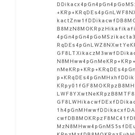
DDikacx4pGn4pGn4pGoM
+KRp+KRqDEs4pGnLWF8N
kactZnw1fDDikacwfDB8M
B8MzN8MOKRpzHikafikaf
4pGn4pGn4pGoMSzikact
RqDEs4pGnLWZ8NXwtYeKR
GF8LTXikaczM3wwfDDika
N8MHww4pGnMeKRp+KRp
nMeKRp+KRp+KRqDEs4p
p+KRqDEs4pGnMHxhfDDik
KRpy01fGF8MOKRpzB8MH
LWF8YXwtNeKRpzB8MTF8M
GF8LWHikacwfDExfDDika
1h4pGnMHwwfDDikacxfD
cwfDB8MOKRpzF8MC41fDH
MzN8MHww4pGnMS5sfDEu
KRpzMzfDB8MOKRpzEubH