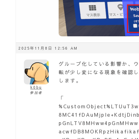
2025年11月8日 12:56 AM
グループ化している影響か、
転が少し変になる現象を確認
します。
k0bu
参加者
「
%CustomObject%LTUuT3w
8MC41fDAuMjpIe+KdtjDi
pGnLTV8MHww4pGnMHwwf
acwfDB8MOKRpzHikafik