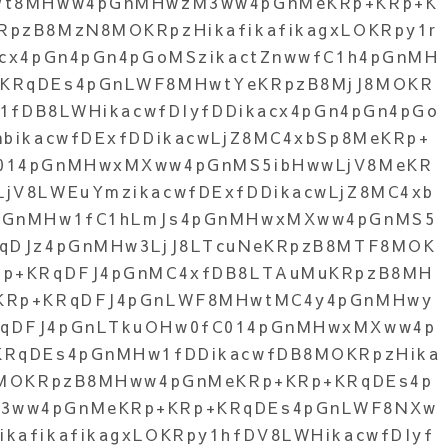
Wt8MHww4pGnMHwzM3ww4pGnMeKRp+KRp+K
pzB8MzN8MOKRpzHikafikafikagxLOKRpy1r
acx4pGn4pGn4pGoMSzikactZnwwfC1h4pGnMH
KRqDEs4pGnLWF8MHwtYeKRpzB8MjJ8MOKR
01fDB8LWHikacwfDIyfDDikacx4pGn4pGn4pGo
nbikacwfDExfDDikacwLjZ8MC4xbSp8MeKRp+
014pGnMHwxMXww4pGnMS5ibHwwLjV8MeKR
jV8LWEuYmzikacwfDExfDDikacwLjZ8MC4xb
pGnMHw1fC1hLmJs4pGnMHwxMXww4pGnMS5
RqDJz4pGnMHw3LjJ8LTcuNeKRpzB8MTF8MOK
Rp+KRqDFJ4pGnMC4xfDB8LTAuMuKRpzB8MH
KRp+KRqDFJ4pGnLWF8MHwtMC4y4pGnMHwy
qDFJ4pGnLTkuOHw0fC014pGnMHwxMXww4p
KRqDEs4pGnMHw1fDDikacwfDB8MOKRpzHika
V8MOKRpzB8MHww4pGnMeKRp+KRp+KRqDEs4p
3ww4pGnMeKRp+KRp+KRqDEs4pGnLWF8NXw
kafikafikagxLOKRpy1hfDV8LWHikacwfDIyf