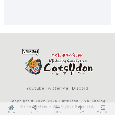
Youtube
Twitter
Mail
Discord
Copyright © 2022-2026 CatsUdon - VR Analog
Game System - All Rights Reserved.
ホーム
シェア
目次へ
トップ
サイドバー